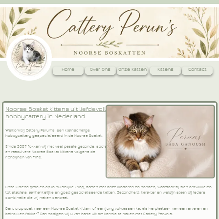
Home
Over Ons
Onze Katten
Kittens
Contact
Noorse Boskat kittens uit liefdevolle
hobbycattery in Nederland
Welkom bij Cattery Perun's, een kleinschalige
hobbycattery gespecialiseerd in de Noorse Boskat.
Sinds 2007 fokken wij met veel passie gezonde, sociale
en raszuivere Noorse Boskat kittens volgens de
richtlijnen van FIFe.
Onze kittens groeien op in huiselijke kring, samen met onze kinderen en honden, waardoor zij zich ontwikkelen
tot stabiele, aanhankelijke en goed gesocialiseerde katten. Gezondheid, karakter en welzijn staan bij iedere
combinatie die wij maken centraal.
Bent u op zoek naar een Noorse Boskat kitten, of een jong volwassen kat als herplaatser, van een ervaren en
betrokken fokker? Dan nodigen wij u van harte uit om kennis te maken met Cattery Perun's.
noorse boskat fokker, noorse boskat kittens, beschikbare noorse boskat kittens, noorse boskat fokker, noorse boskat herplaatser, noorse boskat cattery, noorse boskat kittens beschikbaar, noorse boskat noord Brabant, betrouwbare noorse boskat fokker, noorse boskat fokker LAGE ZWALUWE, kitten kopen, noorse boskat met stamboom, noorse boskat Nederland, fife cattery,
noorse boskat liefhebber, kittens te koop, noorse boskat kittens te koop, noorse boskat herplaatser beschikbaar, herplaatser te koop, noorse boskat herplaatsen
Copyright Peruns © 2026 All rights reserved.